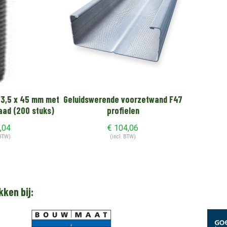
 3,5 x 45 mm met
Geluidswerende voorzetwand F47
raad (200 stuks)
profielen
,04
€
104,06
 BTW)
(incl. BTW)
kken bij: