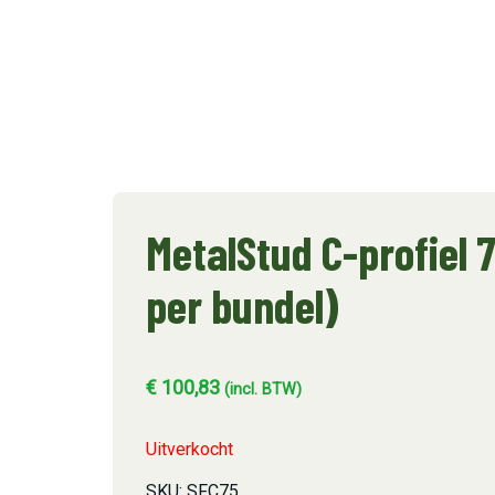
MetalStud C-profiel 
per bundel)
€
100,83
(incl. BTW)
Uitverkocht
SKU:
SFC75