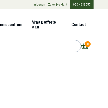
Inloggen
Zakelijke klant
020 4639057
Vraag offerte
nniscentrum
Contact
aan
0