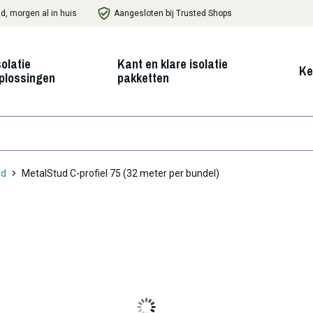
d, morgen al in huis
Aangesloten bij Trusted Shops
solatie
Kant en klare isolatie
Ke
plossingen
pakketten
nd
MetalStud C-profiel 75 (32 meter per bundel)