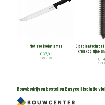
Métisse isolatiemes
Gipsplaatschroef
kruiskop fijne d
€
37,01
(incl. BTW)
€
14
(incl.
Bouwbedrijven bestellen Easycell isolatie vlo