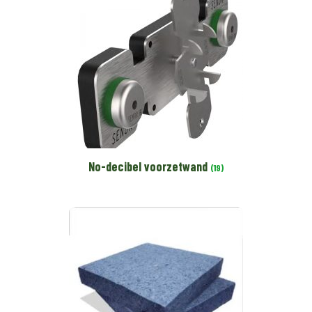
No-decibel voorzetwand
(19)