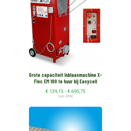
Grote capaciteit Inblaasmachine X-
Floc EM 100 te huur bij Easycell
Prijsklasse:
€
139,15
-
€
695,75
€139,15
(incl. BTW)
tot
€695,75