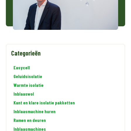
Categorieën
Easycell
Geluidsisolatie
Warmte isolatie
Inblaaswol
Kant en klare isolatie pakketten
Inblaasmachine huren
Ramen en deuren
Inblaasmachines