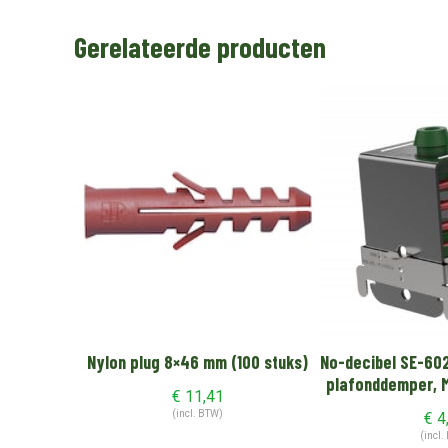
Gerelateerde producten
Nylon plug 8×46 mm (100 stuks)
No-decibel SE-60
plafonddemper, M
€
11,41
(incl. BTW)
€
4
(incl.