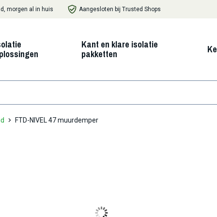
d, morgen al in huis
Aangesloten bij Trusted Shops
solatie
Kant en klare isolatie
Ke
plossingen
pakketten
nd
FTD-NIVEL 47 muurdemper