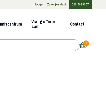
Inloggen
Zakelijke klant
020 4639057
Vraag offerte
nniscentrum
Contact
aan
0