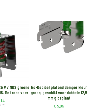
25 V / MDS groene
No-Decibel plafond demper kleur
8. Met rode veer
groen, geschikt voor dubbele 12,5
mm gipsplaat
,14
 BTW)
€
5,86