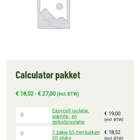
Calculator pakket
Prijsklasse:
€
18,52
-
€
27,00
(incl. BTW)
€18,52
tot
Easycell isolatie,
€
19,00
warmte- en
€27,00
(incl. BTW)
geluidsisolatie
1 zakje 65 mm kurken
€
18,52
20 stuks
(incl. BTW)