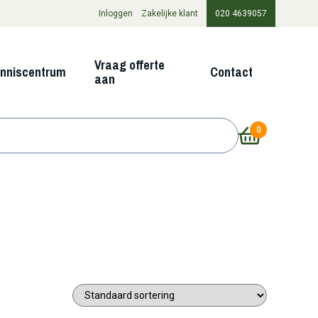
Inloggen
Zakelijke klant
020 4639057
Vraag offerte
nniscentrum
Contact
aan
0