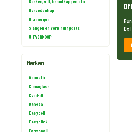
Kurken, vilt, brandkappen etc.
Of
Gereedschap
Kramerijen
Ben
Slangen en verbindingsets
Bel
UITVERKOOP
Merken
Acoustix
Climaglass
CorrFill
Danosa
Easycell
Easyclick
Fermacell