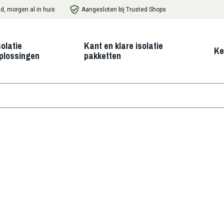
d, morgen al in huis
Aangesloten bij Trusted Shops
solatie
Kant en klare isolatie
Ke
plossingen
pakketten