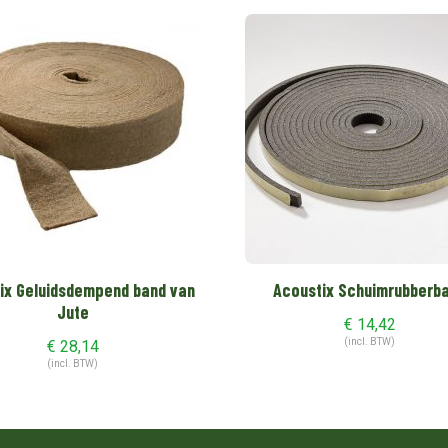
ix Geluidsdempend band van
Acoustix Schuimrubberb
Jute
€
14,42
(incl. BTW)
€
28,14
(incl. BTW)