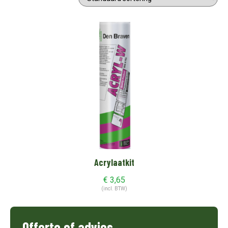
Acrylaatkit
€
3,65
(incl. BTW)
Offerte of advies