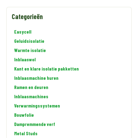
Categorieën
Easycell
Geluidsisolatie
Warmte isolatie
Inblaaswol
Kant en klare isolatie pakketten
Inblaasmachine huren
Ramen en deuren
Inblaasmachines
Verwarmingssystemen
Bouwfolie
Dampremmende verf
Metal Studs