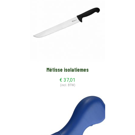
Métisse isolatiemes
€
37,01
(incl. BTW)