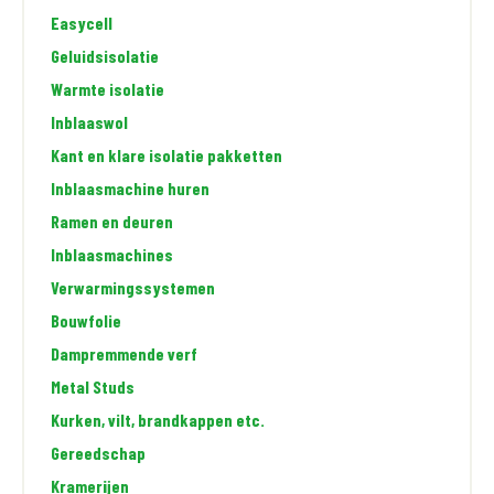
Easycell
Geluidsisolatie
Warmte isolatie
Inblaaswol
Kant en klare isolatie pakketten
Inblaasmachine huren
Ramen en deuren
Inblaasmachines
Verwarmingssystemen
Bouwfolie
Dampremmende verf
Metal Studs
Kurken, vilt, brandkappen etc.
Gereedschap
Kramerijen