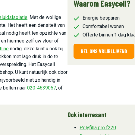
Waarom Easycell?
eluidsisolatie
. Met de wollige
Energie besparen
te. Het heeft een densiteit van
Comfortabel wonen
aal nodig heeft ten opzichte van
Offerte binnen 1 dag kla
en hiermee zelf uw vloer of
hine
nodig, deze kunt u ook bij
BEL ONS VRIJBLIJVEND
okken met lage druk in de te
 verspreiding. Het Easycell
bshop. U kunt natuurlijk ook door
bijvoorbeeld niet zo handig in
e bellen naar
020-4639057
, of
Ook interresant
Polyfilla pro f220